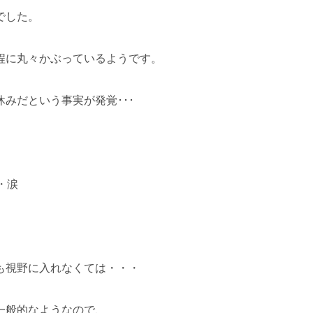
でした。
程に丸々かぶっているようです。
みだという事実が発覚･･･
・涙
も視野に入れなくては・・・
一般的なようなので、