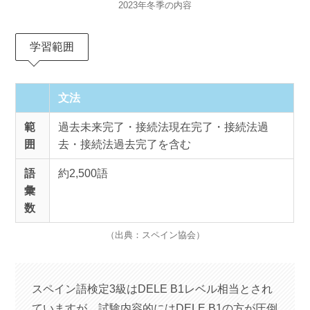
2023年冬季の内容
学習範囲
文法
範
過去未来完了・接続法現在完了・接続法過
囲
去・接続法過去完了を含む
語
約2,500語
彙
数
（出典：スペイン協会）
スペイン語検定3級はDELE B1レベル相当とされ
ていますが、試験内容的にはDELE B1の方が圧倒