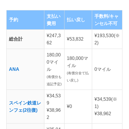
支払い
手数料/キャ
予約
払い戻し
費用
ンセル不可
¥247,3
¥193,530
(※
総合計
¥53,832
62
2)
180,00
180,000マ
0マイ
イル
ANA
ル
0マイル
(有償分全て払
(有償分も
い戻し)
追記予定)
¥34,53
¥34,539(※
スペイン鉄道レ
9
¥0
1)
ンフェ(2往復)
¥38,96
¥38,962
2